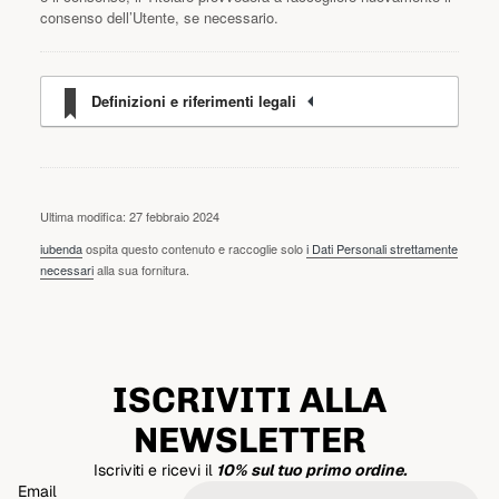
consenso dell’Utente, se necessario.
Definizioni e riferimenti legali
Ultima modifica: 27 febbraio 2024
iubenda
ospita questo contenuto e raccoglie solo
i Dati Personali strettamente
necessari
alla sua fornitura.
ISCRIVITI ALLA
NEWSLETTER
Iscriviti e ricevi il
10% sul tuo primo ordine.
Email