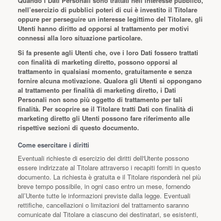
Quando i Dati Personali sono trattati nell’interesse pubblico,
nell’esercizio di pubblici poteri di cui è investito il Titolare
oppure per perseguire un interesse legittimo del Titolare, gli
Utenti hanno diritto ad opporsi al trattamento per motivi
connessi alla loro situazione particolare.
Si fa presente agli Utenti che, ove i loro Dati fossero trattati
con finalità di marketing diretto, possono opporsi al
trattamento in qualsiasi momento, gratuitamente e senza
fornire alcuna motivazione. Qualora gli Utenti si oppongano
al trattamento per finalità di marketing diretto, i Dati
Personali non sono più oggetto di trattamento per tali
finalità. Per scoprire se il Titolare tratti Dati con finalità di
marketing diretto gli Utenti possono fare riferimento alle
rispettive sezioni di questo documento.
Come esercitare i diritti
Eventuali richieste di esercizio dei diritti dell'Utente possono
essere indirizzate al Titolare attraverso i recapiti forniti in questo
documento. La richiesta è gratuita e il Titolare risponderà nel più
breve tempo possibile, in ogni caso entro un mese, fornendo
all’Utente tutte le informazioni previste dalla legge. Eventuali
rettifiche, cancellazioni o limitazioni del trattamento saranno
comunicate dal Titolare a ciascuno dei destinatari, se esistenti,